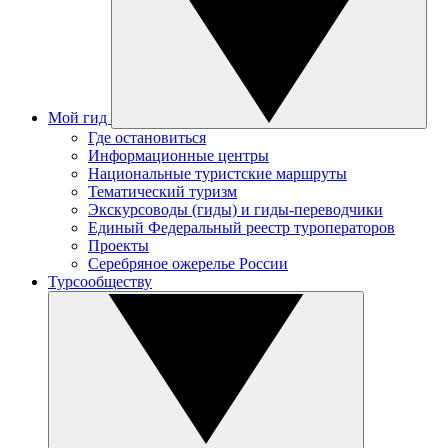
Мой гид
Где остановиться
Информационные центры
Национальные туристские маршруты
Тематический туризм
Экскурсоводы (гиды) и гиды-переводчики
Единый Федеральный реестр туроператоров
Проекты
Серебряное ожерелье России
Турсообществу