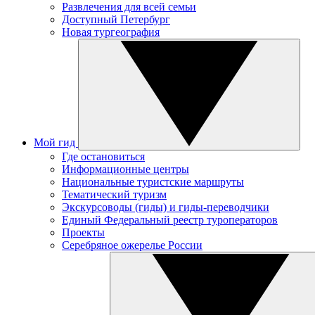
Развлечения для всей семьи
Доступный Петербург
Новая тургеография
Мой гид
Где остановиться
Информационные центры
Национальные туристские маршруты
Тематический туризм
Экскурсоводы (гиды) и гиды-переводчики
Единый Федеральный реестр туроператоров
Проекты
Серебряное ожерелье России