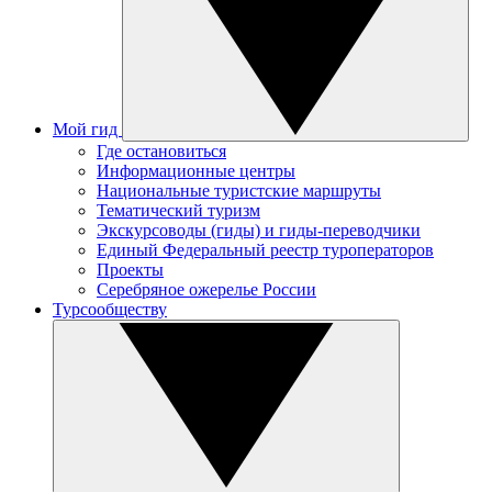
Мой гид
Где остановиться
Информационные центры
Национальные туристские маршруты
Тематический туризм
Экскурсоводы (гиды) и гиды-переводчики
Единый Федеральный реестр туроператоров
Проекты
Серебряное ожерелье России
Турсообществу