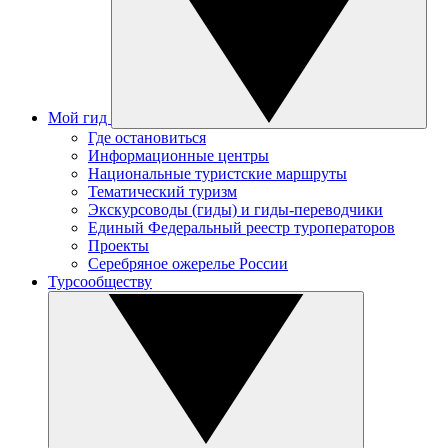
Мой гид
Где остановиться
Информационные центры
Национальные туристские маршруты
Тематический туризм
Экскурсоводы (гиды) и гиды-переводчики
Единый Федеральный реестр туроператоров
Проекты
Серебряное ожерелье России
Турсообществу