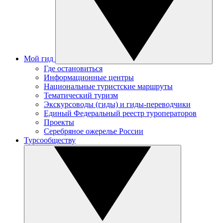
Мой гид
Где остановиться
Информационные центры
Национальные туристские маршруты
Тематический туризм
Экскурсоводы (гиды) и гиды-переводчики
Единый Федеральный реестр туроператоров
Проекты
Серебряное ожерелье России
Турсообществу