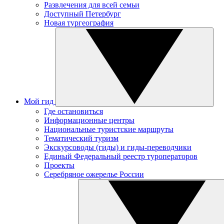
Развлечения для всей семьи
Доступный Петербург
Новая тургеография
Мой гид
Где остановиться
Информационные центры
Национальные туристские маршруты
Тематический туризм
Экскурсоводы (гиды) и гиды-переводчики
Единый Федеральный реестр туроператоров
Проекты
Серебряное ожерелье России