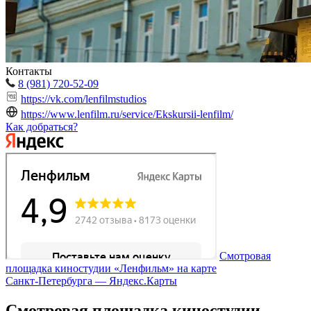
Контакты
8 (981) 720-52-09
https://vk.com/lenfilmstudios
https://www.lenfilm.ru/service/Ekskursii-lenfilm/
Как добраться?
Смотровая
площадка киностудии «Ленфильм» на карте
Санкт‑Петербурга — Яндекс.Карты
Смотровая площадка киностудии