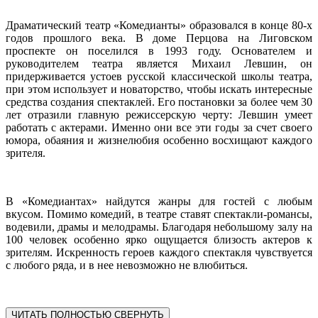
Драматический театр «Комедианты» образовался в конце 80-х
годов прошлого века. В доме Перцова на Лиговском
проспекте он поселился в 1993 году. Основателем и
руководителем театра является Михаил Левшин, он
придерживается устоев русской классической школы театра,
при этом использует и новаторство, чтобы искать интересные
средства создания спектаклей. Его постановки за более чем 30
лет отразили главную режиссерскую черту: Левшин умеет
работать с актерами. Именно они все эти годы за счет своего
юмора, обаяния и жизнелюбия особенно восхищают каждого
зрителя.
В «Комедиантах» найдутся жанры для гостей с любым
вкусом. Помимо комедий, в театре ставят спектакли-романсы,
водевили, драмы и мелодрамы. Благодаря небольшому залу на
100 человек особенно ярко ощущается близость актеров к
зрителям. Искренность героев каждого спектакля чувствуется
с любого ряда, и в нее невозможно не влюбиться.
ЧИТАТЬ ПОЛНОСТЬЮ
СВЕРНУТЬ