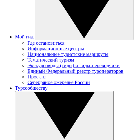
Мой гид
Где остановиться
Информационные центры
Национальные туристские маршруты
Тематический туризм
Экскурсоводы (гиды) и гиды-переводчики
Единый Федеральный реестр туроператоров
Проекты
Серебряное ожерелье России
Турсообществу