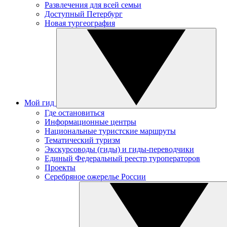
Развлечения для всей семьи
Доступный Петербург
Новая тургеография
Мой гид
Где остановиться
Информационные центры
Национальные туристские маршруты
Тематический туризм
Экскурсоводы (гиды) и гиды-переводчики
Единый Федеральный реестр туроператоров
Проекты
Серебряное ожерелье России