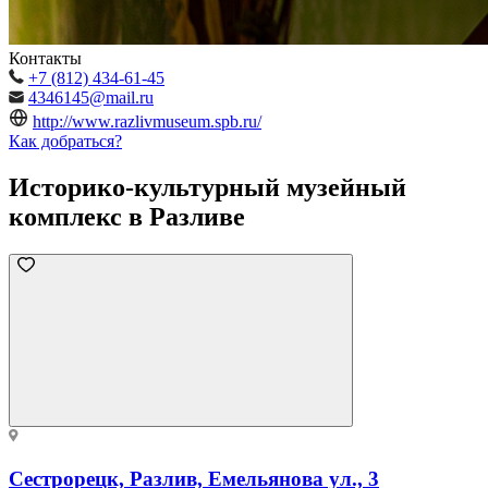
Контакты
+7 (812) 434-61-45
4346145@mail.ru
http://www.razlivmuseum.spb.ru/
Как добраться?
Историко-культурный музейный
комплекс в Разливе
Сестрорецк, Разлив, Емельянова ул., 3