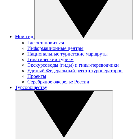
Мой гид
Где остановиться
Информационные центры
Национальные туристские маршруты
Тематический туризм
Экскурсоводы (гиды) и гиды-переводчики
Единый Федеральный реестр туроператоров
Проекты
Серебряное ожерелье России
Турсообществу