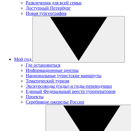
Развлечения для всей семьи
Доступный Петербург
Новая тургеография
Мой гид
Где остановиться
Информационные центры
Национальные туристские маршруты
Тематический туризм
Экскурсоводы (гиды) и гиды-переводчики
Единый Федеральный реестр туроператоров
Проекты
Серебряное ожерелье России