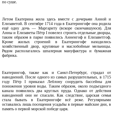
по суше.
Летом Екатерина жила здесь вместе с дочерьми Анной и
Елизаветой. В сентябре 1714 года в Екатерингофе она родила
ещё одну дочь — Маргариту (вскоре скончавшуюся). Для
Анны и Елизаветы Пётр I повелел строить отдельные дворцы,
таким образом в парке появились Анненгоф и Елизаветгоф.
Кроме жилых строений в Екатерингофе находились
хозяйственный двор, крупяные и маслобойные мельницы.
Рядом располагались шпалерная мануфактура и бумажная
фабрика.
Екатерингоф, также как и Санкт-Петербург, страдал от
наводнений. После одного из самых разрушительных, в 1715
году Пётр I приказал Леблону соорудить бассейны для
понижения уровня воды. Таким образом, около подъездного
канала появились два круглых пруда. Однако от действия
наводнений они не спасали. Как следствие, царская семья
стала бывать в Екатерингофе всё реже. Регулярными
оставались лишь посещения усадьбы в первые майские дни, в
память о первой морской победе царя.