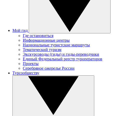
Мой гид
Где остановиться
Информационные центры
Национальные туристские маршруты
Тематический туризм
Экскурсоводы (гиды) и гиды-переводчики
Единый Федеральный реестр туроператоров
Проекты
Серебряное ожерелье России
Турсообществу