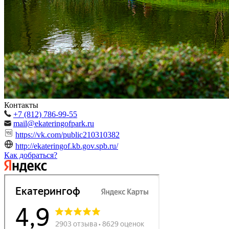
Контакты
+7 (812) 786-99-55
mail@ekateringofpark.ru
https://vk.com/public210310382
http://ekateringof.kb.gov.spb.ru/
Как добраться?