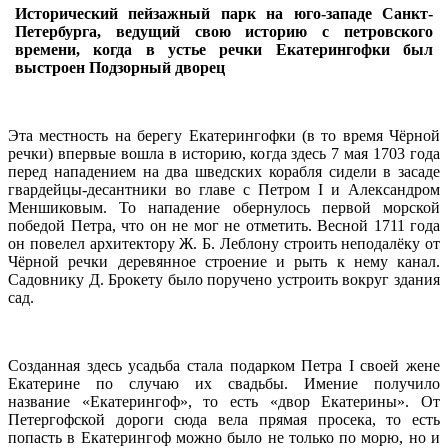
Исторический пейзажный парк на юго-западе Санкт-
Петербурга, ведущий свою историю с петровского
времени, когда в устье речки Екатерингофки был
выстроен Подзорный дворец
Эта местность на берегу Екатерингофки (в то время Чёрной
речки) впервые вошла в историю, когда здесь 7 мая 1703 года
перед нападением на два шведских корабля сидели в засаде
гвардейцы-десантники во главе с Петром I и Александром
Меншиковым. То нападение обернулось первой морской
победой Петра, что он не мог не отметить. Весной 1711 года
он повелел архитектору Ж. Б. Леблону строить неподалёку от
Чёрной речки деревянное строение и рыть к нему канал.
Садовнику Д. Брокету было поручено устроить вокруг здания
сад.
Созданная здесь усадьба стала подарком Петра I своей жене
Екатерине по случаю их свадьбы. Имение получило
название «Екатерингоф», то есть «двор Екатерины». От
Петергофской дороги сюда вела прямая просека, то есть
попасть в Екатерингоф можно было не только по морю, но и