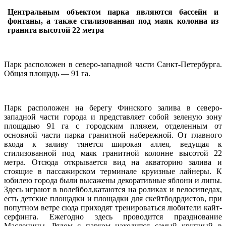
Центральным объектом парка являются бассейн и
фонтаны, а также стилизованная под маяк колонна из
гранита высотой 22 метра
Парк расположен в северо-западной части Санкт-Петербурга.
Общая площадь — 91 га.
Парк расположен на берегу Финского залива в северо-
западной части города и представляет собой зеленую зону
площадью 91 га с городским пляжем, отделенным от
основной части парка гранитной набережной. От главного
входа к заливу тянется широкая аллея, ведущая к
стилизованной под маяк гранитной колонне высотой 22
метра. Отсюда открывается вид на акваторию залива и
стоящие в пассажирском терминале круизные лайнеры. К
юбилею города были высажены декоративные яблони и липы.
Здесь играют в волейбол,катаются на роликах и велосипедах,
есть детские площадки и площадки для скейтбодрдистов, при
попутном ветре сюда приходят тренироваться любители кайт-
серфинга. Ежегодно здесь проводится празднование
Масленицы. Рядом с парком находится самый крупный в