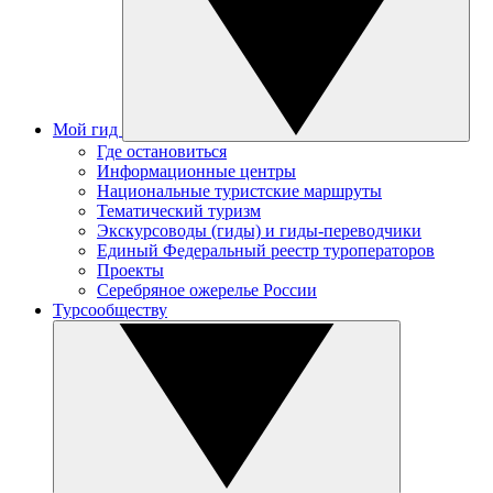
Мой гид
Где остановиться
Информационные центры
Национальные туристские маршруты
Тематический туризм
Экскурсоводы (гиды) и гиды-переводчики
Единый Федеральный реестр туроператоров
Проекты
Серебряное ожерелье России
Турсообществу