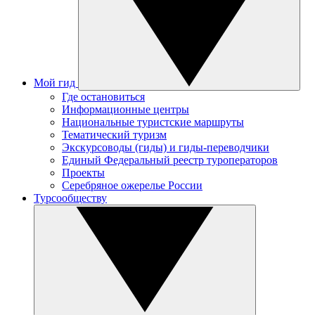
Мой гид
Где остановиться
Информационные центры
Национальные туристские маршруты
Тематический туризм
Экскурсоводы (гиды) и гиды-переводчики
Единый Федеральный реестр туроператоров
Проекты
Серебряное ожерелье России
Турсообществу