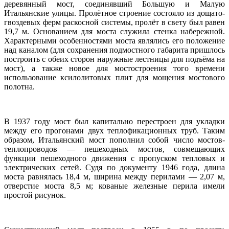
деревянный мост, соединявший Большую и Малую
Итальянские улицы. Пролётное строение состояло из дощато-
гвоздевых ферм раскосной системы, пролёт в свету был равен
19,7 м. Основанием для моста служила стенка набережной.
Характерными особенностями моста являлись его положение
над каналом (для сохранения подмостного габарита пришлось
построить с обеих сторон наружные лестницы для подъёма на
мост), а также новое для мостостроения того времени
использование ксилолитовых плит для мощения мостового
полотна.
В 1937 году мост был капитально перестроен для укладки
между его прогонами двух теплофикационных труб. Таким
образом, Итальянский мост пополнил собой число мостов-
теплопроводов — пешеходных мостов, совмещающих
функции пешеходного движения с пропуском тепловых и
электрических сетей. Судя по документу 1946 года, длина
моста равнялась 18,4 м, ширина между перилами — 2,07 м,
отверстие моста 8,5 м; кованые железные перила имели
простой рисунок.