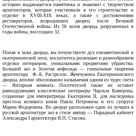
историю выдающегося памятника и знакомит с творчеством
архитекторов, которые участвовали в его строительстве и
отделке в XVIII-XIX веках, а также с достижениями
реставраторов, возродивших дворец после Великой
Отечественной войны. Из 58 залов дворца, разрушенных в
годы войны, воссоздано 32.
Попав в залы дворца, вы почувствуете дух елизаветинской и
екатерининской эпох, восхититесь роскошью и разнообразием
отделки интерьеров, уникальными предметами убранства.
Большой зал и Золотая анфилада — гениальные творения
архитектора Ф.-Б. Растрелли. Жемчужина Екатерининского
дворца, вполне обоснованно называемая одним из чудес света
— Янтарная комната. Посетителей также не оставит
равнодушными классические интерьеры Чарльза Камерона,
созданные для императрицы Екатерины II, для наследника
престола великого князя Павла Петровича и его супруги
Марии Федоровны. Во дворце расположен один из лучших в
русской архитектуре зал в стиле ампир — Парадный кабинет
Александра I архитектора В.П. Стасова.