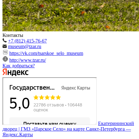
Контакты
+7 (812) 415-76-67
museum@tzar.ru
https://vk.com/tsarskoe_selo_museum
http://www.tzar.ru/
Как добраться?
Екатерининский
дворец | ГМЗ «Царское Село» на карте Санкт‑Петербурга —
Яндекс.Карты