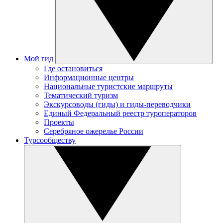
Мой гид
Где остановиться
Информационные центры
Национальные туристские маршруты
Тематический туризм
Экскурсоводы (гиды) и гиды-переводчики
Единый Федеральный реестр туроператоров
Проекты
Серебряное ожерелье России
Турсообществу