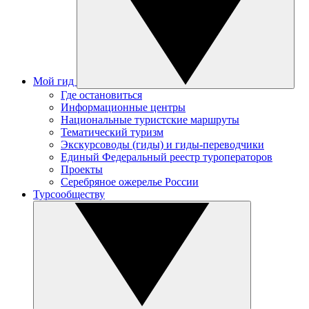
Мой гид
Где остановиться
Информационные центры
Национальные туристские маршруты
Тематический туризм
Экскурсоводы (гиды) и гиды-переводчики
Единый Федеральный реестр туроператоров
Проекты
Серебряное ожерелье России
Турсообществу