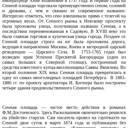
императрице Анне Иоанновне в 1737 году. В первые годы на
Сенной площади торговали преимущественно сеном, соломой
и дровами, с чем и связано ее современное название.
Интересно отметить, что сено взвешивали прямо с телегой на
огромных весах. От Сенного рынка к Невскому проспекту
была проложена улица, получившая название Сенная, а в
последствии переименованная в Садовую. В XVIII веке это
была главная торговая и купеческая улица города. Позднее от
Сенной площади строго на юг была проложена дорога,
ведущая в направлении Москвы, Киева и загородной царской
резиденции — Царского Села. В 1753-1765 годах был
возведен храм Успения Пресвятой Богородицы (один из
самых больших в Северной столице), построенный на
средства известного купца-миллионщика Саввы Яковлева. Во
второй половине XIX века Сенная площадь превратилась в
одну из самых многолюдных площадей Петербурга. В 1883-
1886 гг. по проекту архитектора И. Китнера было построено
четыре здания продовольственного Сенного рынка.
Сенная площадь — частое место действия в романах
Ф.М.Достоевского. Здесь Раскольников окончательно решился
на убийство старухи. Сам писатель провел на гауптвахте на
Сенной двое суток в марте 1874 года за публикацию без
особого разрешения заметки «Киргизские депутаты в