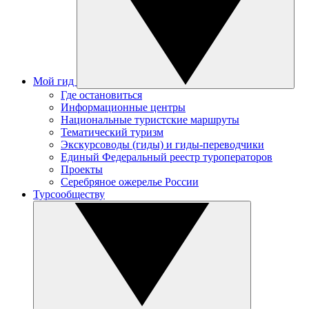
Мой гид
Где остановиться
Информационные центры
Национальные туристские маршруты
Тематический туризм
Экскурсоводы (гиды) и гиды-переводчики
Единый Федеральный реестр туроператоров
Проекты
Серебряное ожерелье России
Турсообществу