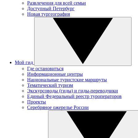
Развлечения для всей семьи
Доступный Петербург
Новая тургеография
Мой гид
Где остановиться
Информационные центры
Национальные туристские маршруты
Тематический туризм
Экскурсоводы (гиды) и гиды-переводчики
Единый Федеральный реестр туроператоров
Проекты
Серебряное ожерелье России