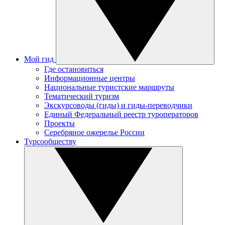
Мой гид
Где остановиться
Информационные центры
Национальные туристские маршруты
Тематический туризм
Экскурсоводы (гиды) и гиды-переводчики
Единый Федеральный реестр туроператоров
Проекты
Серебряное ожерелье России
Турсообществу