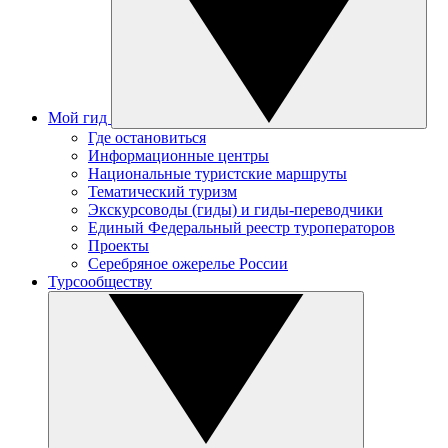
Мой гид
Где остановиться
Информационные центры
Национальные туристские маршруты
Тематический туризм
Экскурсоводы (гиды) и гиды-переводчики
Единый Федеральный реестр туроператоров
Проекты
Серебряное ожерелье России
Турсообществу