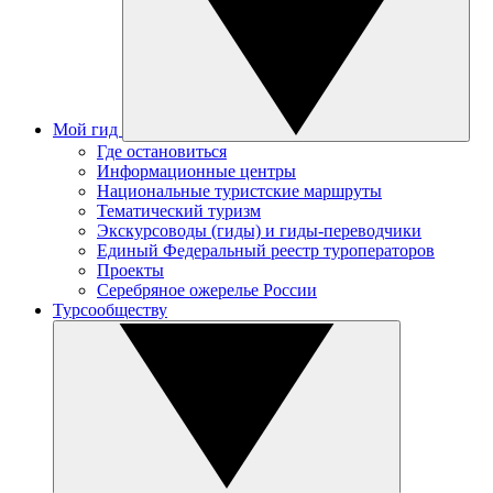
Мой гид
Где остановиться
Информационные центры
Национальные туристские маршруты
Тематический туризм
Экскурсоводы (гиды) и гиды-переводчики
Единый Федеральный реестр туроператоров
Проекты
Серебряное ожерелье России
Турсообществу