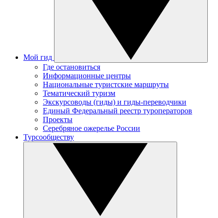
Мой гид
Где остановиться
Информационные центры
Национальные туристские маршруты
Тематический туризм
Экскурсоводы (гиды) и гиды-переводчики
Единый Федеральный реестр туроператоров
Проекты
Серебряное ожерелье России
Турсообществу