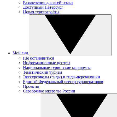
Развлечения для всей семьи
Доступный Петербург
Новая тургеография
Мой гид
Где остановиться
Информационные центры
Национальные туристские маршруты
Тематический туризм
Экскурсоводы (гиды) и гиды-переводчики
Единый Федеральный реестр туроператоров
Проекты
Серебряное ожерелье России