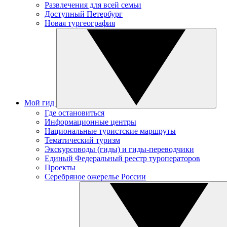
Развлечения для всей семьи
Доступный Петербург
Новая тургеография
Мой гид
Где остановиться
Информационные центры
Национальные туристские маршруты
Тематический туризм
Экскурсоводы (гиды) и гиды-переводчики
Единый Федеральный реестр туроператоров
Проекты
Серебряное ожерелье России