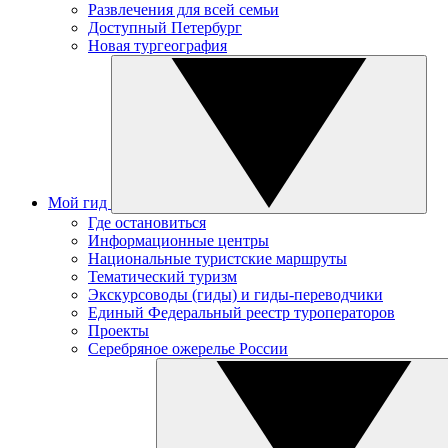
Развлечения для всей семьи
Доступный Петербург
Новая тургеография
Мой гид
Где остановиться
Информационные центры
Национальные туристские маршруты
Тематический туризм
Экскурсоводы (гиды) и гиды-переводчики
Единый Федеральный реестр туроператоров
Проекты
Серебряное ожерелье России