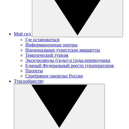
Мой гид
Где остановиться
Информационные центры
Национальные туристские маршруты
Тематический туризм
Экскурсоводы (гиды) и гиды-переводчики
Единый Федеральный реестр туроператоров
Проекты
Серебряное ожерелье России
Турсообществу