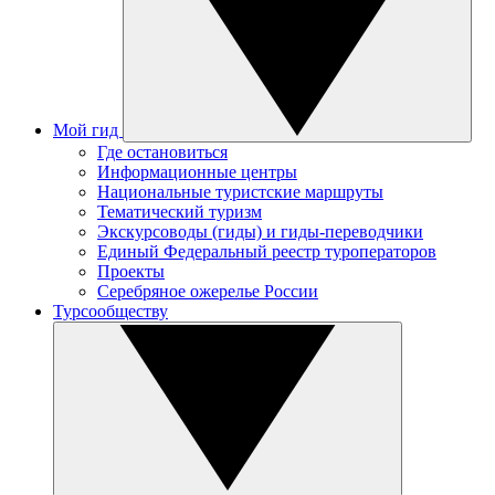
Мой гид
Где остановиться
Информационные центры
Национальные туристские маршруты
Тематический туризм
Экскурсоводы (гиды) и гиды-переводчики
Единый Федеральный реестр туроператоров
Проекты
Серебряное ожерелье России
Турсообществу