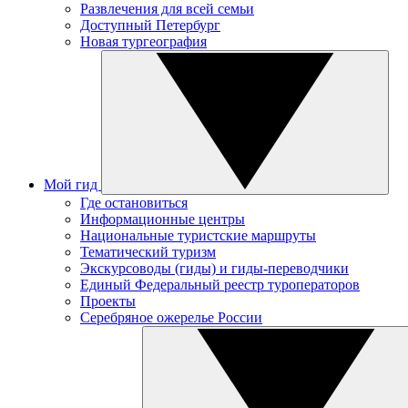
Развлечения для всей семьи
Доступный Петербург
Новая тургеография
Мой гид
Где остановиться
Информационные центры
Национальные туристские маршруты
Тематический туризм
Экскурсоводы (гиды) и гиды-переводчики
Единый Федеральный реестр туроператоров
Проекты
Серебряное ожерелье России