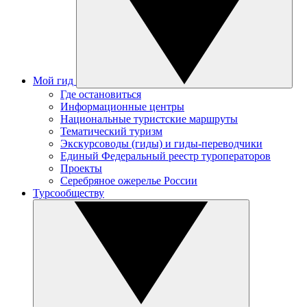
Мой гид
Где остановиться
Информационные центры
Национальные туристские маршруты
Тематический туризм
Экскурсоводы (гиды) и гиды-переводчики
Единый Федеральный реестр туроператоров
Проекты
Серебряное ожерелье России
Турсообществу