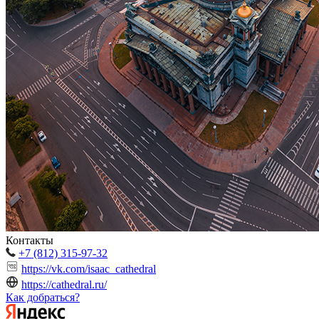
Контакты
+7 (812) 315-97-32
https://vk.com/isaac_cathedral
https://cathedral.ru/
Как добраться?