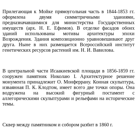
Прилегающая к Мойке прямоугольная часть в 1844-1853 гг.
оформлена двумя симметричными зданиями,
предназначавшимися для министерства Государственных
имуществ (арх. Н. Е. Ефимов). В отделке фасадов обоих
зданий использованы мотивы архитектуры эпохи
Возрождения. Здания композиционно уравновешивают друг
друга. Ныне в них размещается Всероссийский институт
генетических ресурсов растений им. Н. И. Вавилова.
В центральной части Исаакиевской площади в 1856-1859 гг.
сооружен памятник Николаю I. Архитектурное решение
монумента принадлежит О. Монферрану. Конная скульптура,
изваянная П. К. Клодтом, имеет всего две точки опоры. Она
водружена на высокий фигурный постамент с
аллегорическими скульптурами и рельефами на исторические
темы.
Сквер между памятником и собором разбит в 1860 г.