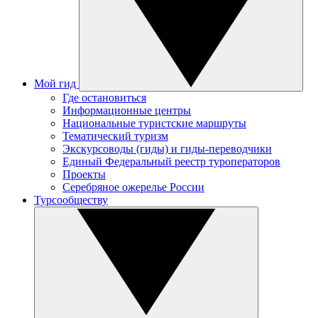
Мой гид
Где остановиться
Информационные центры
Национальные туристские маршруты
Тематический туризм
Экскурсоводы (гиды) и гиды-переводчики
Единый Федеральный реестр туроператоров
Проекты
Серебряное ожерелье России
Турсообществу