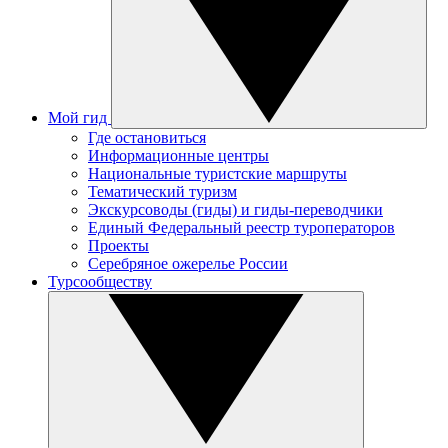
Мой гид
Где остановиться
Информационные центры
Национальные туристские маршруты
Тематический туризм
Экскурсоводы (гиды) и гиды-переводчики
Единый Федеральный реестр туроператоров
Проекты
Серебряное ожерелье России
Турсообществу