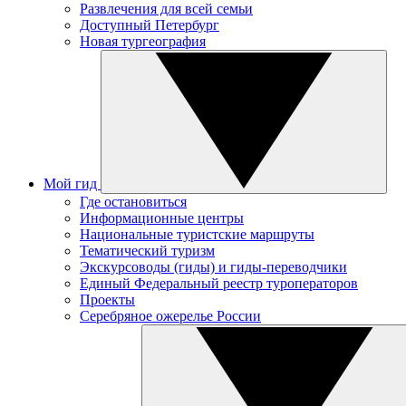
Развлечения для всей семьи
Доступный Петербург
Новая тургеография
Мой гид
Где остановиться
Информационные центры
Национальные туристские маршруты
Тематический туризм
Экскурсоводы (гиды) и гиды-переводчики
Единый Федеральный реестр туроператоров
Проекты
Серебряное ожерелье России