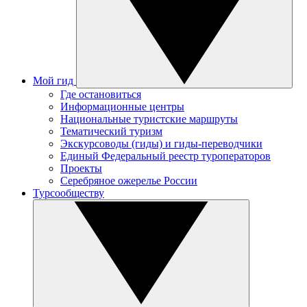
Мой гид
Где остановиться
Информационные центры
Национальные туристские маршруты
Тематический туризм
Экскурсоводы (гиды) и гиды-переводчики
Единый Федеральный реестр туроператоров
Проекты
Серебряное ожерелье России
Турсообществу