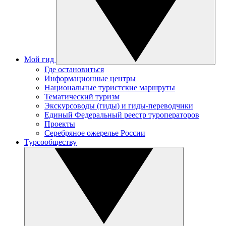
Мой гид
Где остановиться
Информационные центры
Национальные туристские маршруты
Тематический туризм
Экскурсоводы (гиды) и гиды-переводчики
Единый Федеральный реестр туроператоров
Проекты
Серебряное ожерелье России
Турсообществу