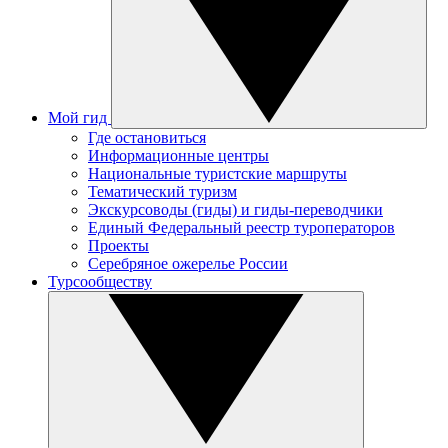
Мой гид
Где остановиться
Информационные центры
Национальные туристские маршруты
Тематический туризм
Экскурсоводы (гиды) и гиды-переводчики
Единый Федеральный реестр туроператоров
Проекты
Серебряное ожерелье России
Турсообществу