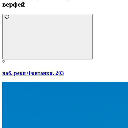
верфей
наб. реки Фонтанки, 203