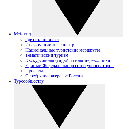
Мой гид
Где остановиться
Информационные центры
Национальные туристские маршруты
Тематический туризм
Экскурсоводы (гиды) и гиды-переводчики
Единый Федеральный реестр туроператоров
Проекты
Серебряное ожерелье России
Турсообществу