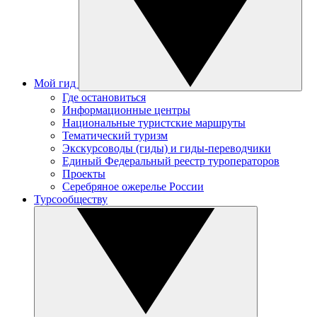
Мой гид
Где остановиться
Информационные центры
Национальные туристские маршруты
Тематический туризм
Экскурсоводы (гиды) и гиды-переводчики
Единый Федеральный реестр туроператоров
Проекты
Серебряное ожерелье России
Турсообществу