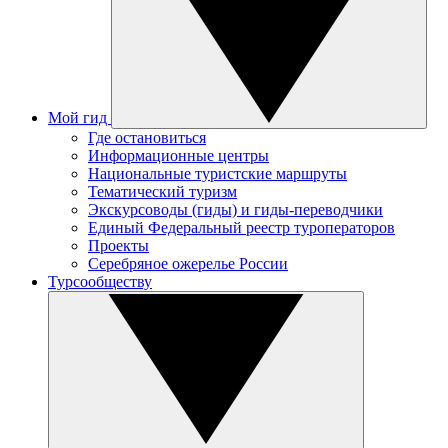
Мой гид
Где остановиться
Информационные центры
Национальные туристские маршруты
Тематический туризм
Экскурсоводы (гиды) и гиды-переводчики
Единый Федеральный реестр туроператоров
Проекты
Серебряное ожерелье России
Турсообществу