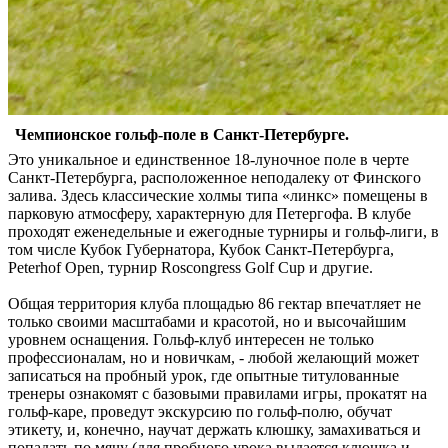
Чемпионское гольф-поле в Санкт-Петербурге.
Это уникальное и единственное 18-луночное поле в черте
Санкт-Петербурга, расположенное неподалеку от Финского
залива. Здесь классические холмы типа «линкс» помещены в
парковую атмосферу, характерную для Петергофа. В клубе
проходят еженедельные и ежегодные турниры и гольф-лиги, в
том числе Кубок Губернатора, Кубок Санкт-Петербурга,
Peterhof Open, турнир Roscongress Golf Cup и другие.
Общая территория клуба площадью 86 гектар впечатляет не
только своими масштабами и красотой, но и высочайшим
уровнем оснащения. Гольф-клуб интересен не только
профессионалам, но и новичкам, - любой желающий может
записаться на пробный урок, где опытные титулованные
тренеры ознакомят с базовыми правилами игры, прокатят на
гольф-каре, проведут экскурсию по гольф-полю, обучат
этикету, и, конечно, научат держать клюшку, замахиваться и
попадать по мячу (для пробного урока выдается клюшка и