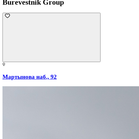
Burevestnik Group
Мартынова наб., 92