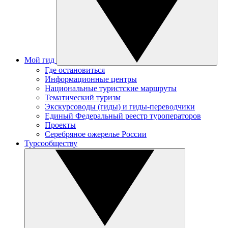
Мой гид
Где остановиться
Информационные центры
Национальные туристские маршруты
Тематический туризм
Экскурсоводы (гиды) и гиды-переводчики
Единый Федеральный реестр туроператоров
Проекты
Серебряное ожерелье России
Турсообществу