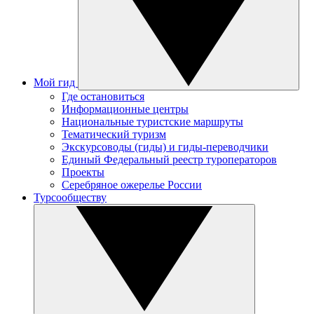
Мой гид
Где остановиться
Информационные центры
Национальные туристские маршруты
Тематический туризм
Экскурсоводы (гиды) и гиды-переводчики
Единый Федеральный реестр туроператоров
Проекты
Серебряное ожерелье России
Турсообществу