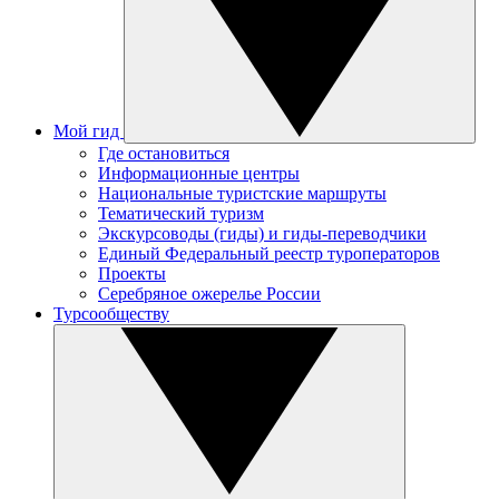
Мой гид
Где остановиться
Информационные центры
Национальные туристские маршруты
Тематический туризм
Экскурсоводы (гиды) и гиды-переводчики
Единый Федеральный реестр туроператоров
Проекты
Серебряное ожерелье России
Турсообществу