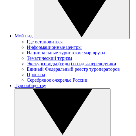
Мой гид
Где остановиться
Информационные центры
Национальные туристские маршруты
Тематический туризм
Экскурсоводы (гиды) и гиды-переводчики
Единый Федеральный реестр туроператоров
Проекты
Серебряное ожерелье России
Турсообществу