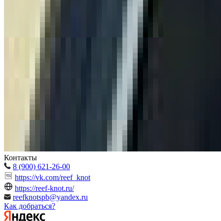
Контакты
8 (900) 621-26-00
https://vk.com/reef_knot
https://reef-knot.ru/
reefknotspb@yandex.ru
Как добраться?