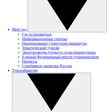
Мой гид
Где остановиться
Информационные центры
Национальные туристские маршруты
Тематический туризм
Экскурсоводы (гиды) и гиды-переводчики
Единый Федеральный реестр туроператоров
Проекты
Серебряное ожерелье России
Турсообществу