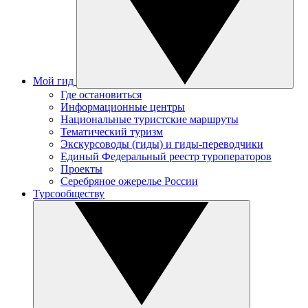
Мой гид
Где остановиться
Информационные центры
Национальные туристские маршруты
Тематический туризм
Экскурсоводы (гиды) и гиды-переводчики
Единый Федеральный реестр туроператоров
Проекты
Серебряное ожерелье России
Турсообществу