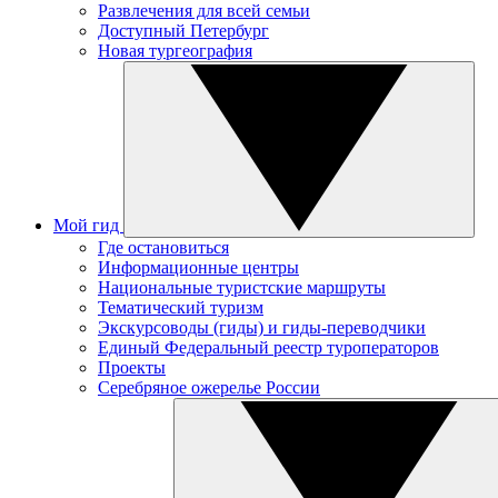
Развлечения для всей семьи
Доступный Петербург
Новая тургеография
Мой гид
Где остановиться
Информационные центры
Национальные туристские маршруты
Тематический туризм
Экскурсоводы (гиды) и гиды-переводчики
Единый Федеральный реестр туроператоров
Проекты
Серебряное ожерелье России