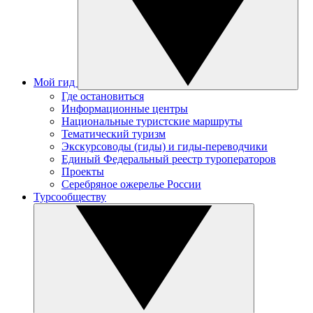
Мой гид
Где остановиться
Информационные центры
Национальные туристские маршруты
Тематический туризм
Экскурсоводы (гиды) и гиды-переводчики
Единый Федеральный реестр туроператоров
Проекты
Серебряное ожерелье России
Турсообществу