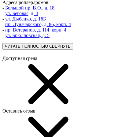
Адреса роллердромов:
-
Большой пр. В.О., д. 18
-
ул. Беговая, д. 3
-
ул. Дыбенко, д. 16Б
-
пр. Луначарского, д. 86, корп. 4
-
пр. Ветеранов, д. 114, корп. 4
-
ул. Брюлловская, д. 5
ЧИТАТЬ ПОЛНОСТЬЮ
СВЕРНУТЬ
Доступная среда
Оставить отзыв