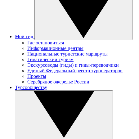
Мой гид
Где остановиться
Информационные центры
Национальные туристские маршруты
Тематический туризм
Экскурсоводы (гиды) и гиды-переводчики
Единый Федеральный реестр туроператоров
Проекты
Серебряное ожерелье России
Турсообществу