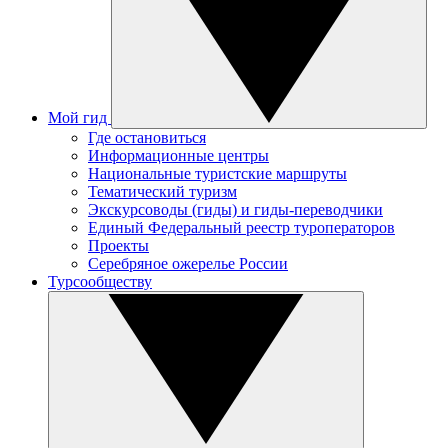
Мой гид
Где остановиться
Информационные центры
Национальные туристские маршруты
Тематический туризм
Экскурсоводы (гиды) и гиды-переводчики
Единый Федеральный реестр туроператоров
Проекты
Серебряное ожерелье России
Турсообществу